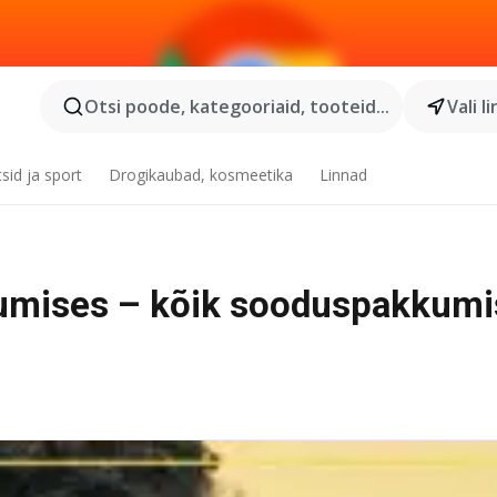
Otsi poode, kategooriaid, tooteid...
Vali l
tsid ja sport
Drogikaubad, kosmeetika
Linnad
umises – kõik sooduspakkumi