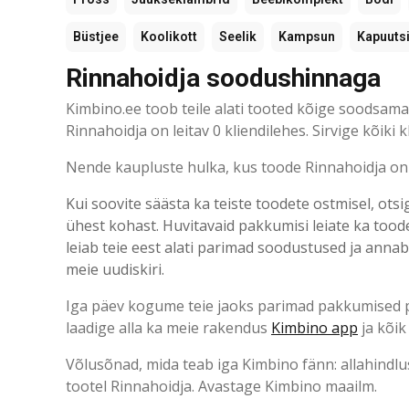
Büstjee
Koolikott
Seelik
Kampsun
Kapuuts
Rinnahoidja soodushinnaga
Kimbino.ee toob teile alati tooted kõige soodsa
Rinnahoidja on leitav 0 kliendilehes. Sirvige kõiki 
Nende kaupluste hulka, kus toode Rinnahoidja on s
Kui soovite säästa ka teiste toodete ostmisel, otsi
ühest kohast. Huvitavaid pakkumisi leiate ka too
leiab teie eest alati parimad soodustused ja annab
meie uudiskiri.
Iga päev kogume teie jaoks parimad pakkumised pop
laadige alla ka meie rakendus
Kimbino app
ja kõik
Võlusõnad, mida teab iga Kimbino fänn: allahindlu
tootel Rinnahoidja. Avastage Kimbino maailm.