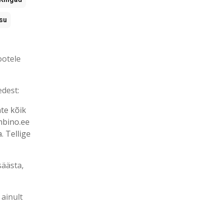
su
ootele
edest:
ate kõik
mbino.ee
. Tellige
säästa,
 ainult