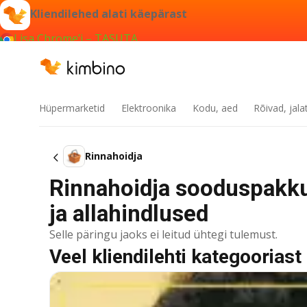
Kliendilehed alati käepärast
Lisa Chrome’i – TASUTA
Hüpermarketid
Elektroonika
Kodu, aed
Rõivad, jala
Rinnahoidja
Rinnahoidja sooduspakk
ja allahindlused
Selle päringu jaoks ei leitud ühtegi tulemust.
Veel kliendilehti kategooriast