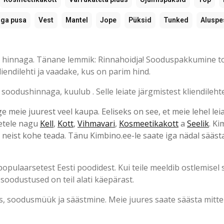
iga pusa
Vest
Mantel
Jope
Püksid
Tunked
Aluspe
ma hinnaga. Tänane lemmik: Rinnahoidja! Sooduspakkumine t
kliendilehti ja vaadake, kus on parim hind.
oodushinnaga, kuulub . Selle leiate järgmistest kliendileht
ge meie juurest veel kaupa. Eeliseks on see, et meie lehel lei
detele nagu
Kell
,
Kott
,
Vihmavari
,
Kosmeetikakott
a
Seelik
. Ki
 neist kohe teada. Tänu Kimbino.ee-le saate iga nädal säästa
ulaarsetest Eesti poodidest. Kui teile meeldib ostlemisel 
 soodustused on teil alati käepärast.
s, soodusmüük ja säästmine. Meie juures saate säästa mitte