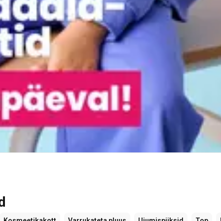
d
Kosmeetikakott
Varrukateta pluus
Ujumispüksid
Top