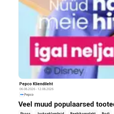
Pepco Kliendileht
06.08.2026
-
12.08.2026
Pepco
Veel muud populaarsed toote
Pross
Juukseklambrid
Beebikomplekt
Bodi