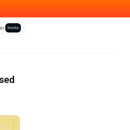
inn
Kinnita
sed