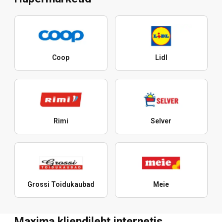
Coop
Lidl
Rimi
Selver
Grossi Toidukaubad
Meie
Maxima kliendileht internetis