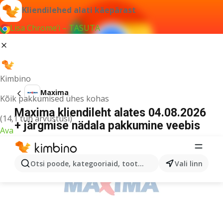
Kliendilehed alati käepärast
Lisa Chrome’i – TASUTA
Kimbino
Maxima
Kõik pakkumised ühes kohas
Maxima kliendileht alates 04.08.2026
(14,1 tuh arvustusi)
+ järgmise nädala pakkumine veebis
Ava
REKLAAM
Otsi poode, kategooriaid, tooteid...
Vali linn