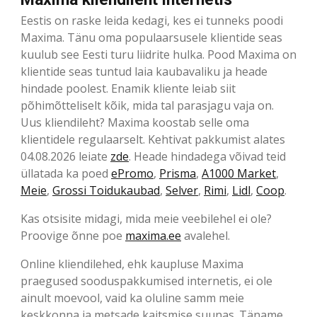
Eestis on raske leida kedagi, kes ei tunneks poodi
Maxima. Tänu oma populaarsusele klientide seas
kuulub see Eesti turu liidrite hulka. Pood Maxima on
klientide seas tuntud laia kaubavaliku ja heade
hindade poolest. Enamik kliente leiab siit
põhimõtteliselt kõik, mida tal parasjagu vaja on.
Uus kliendileht? Maxima koostab selle oma
klientidele regulaarselt. Kehtivat pakkumist alates
04.08.2026 leiate
zde
. Heade hindadega võivad teid
üllatada ka poed
ePromo
,
Prisma
,
A1000 Market
,
Meie
,
Grossi Toidukaubad
,
Selver
,
Rimi
,
Lidl
,
Coop
.
Kas otsisite midagi, mida meie veebilehel ei ole?
Proovige õnne poe
maxima.ee
avalehel.
Online kliendilehed, ehk kaupluse Maxima
praegused sooduspakkumised internetis, ei ole
ainult moevool, vaid ka oluline samm meie
keskkonna ja metsade kaitsmise suunas. Täname,