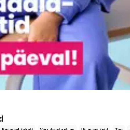
d
Kosmeetikakott
Varrukateta pluus
Ujumispüksid
Top