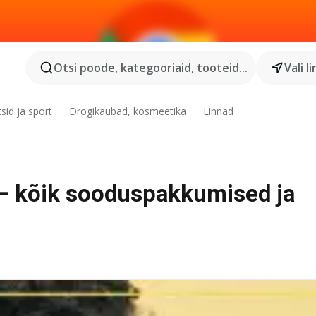
Otsi poode, kategooriaid, tooteid...
Vali l
tsid ja sport
Drogikaubad, kosmeetika
Linnad
– kõik sooduspakkumised ja