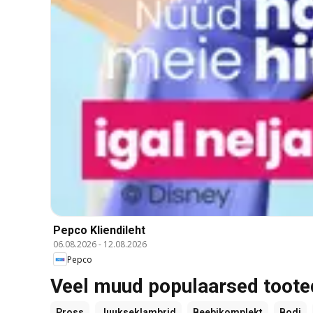
Pepco Kliendileht
06.08.2026
-
12.08.2026
Pepco
Veel muud populaarsed toote
Pross
Juukseklambrid
Beebikomplekt
Bodi