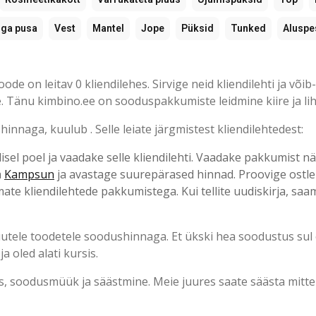
iga pusa
Vest
Mantel
Jope
Püksid
Tunked
Aluspe
e on leitav 0 kliendilehes. Sirvige neid kliendilehti ja võib-
. Tänu kimbino.ee on sooduspakkumiste leidmine kiire ja lih
nnaga, kuulub . Selle leiate järgmistest kliendilehtedest:
isel poel ja vaadake selle kliendilehti. Vaadake pakkumist nä
a
Kampsun
ja avastage suurepärased hinnad. Proovige ostle
imate kliendilehtede pakkumistega. Kui tellite uudiskirja, saa
uutele toodetele soodushinnaga. Et ükski hea soodustus sul 
a oled alati kursis.
s, soodusmüük ja säästmine. Meie juures saate säästa mitte