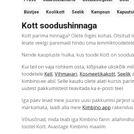
Büstjee
Koolikott
Seelik
Kampsun
Kapuuts
Kott soodushinnaga
Kott parima hinnaga? Olete õiges kohas. Otsitud tood
leiate veelgi paremaid hindu oma lemmiktoodetele
Nende kaupluste hulka, kus toode Kott on soodushi
Kui teil on vaja rohkem osta, klõpsake ükskõik mill
toodetele
Kell
,
Vihmavari
,
Kosmeetikakott
,
Seelik
kimbino.ee abil. Selle kaudu olete alati kursis par
uutest pakkumistest teavitada ka e-posti teel.
Iga päev leiad meie juures uusi pakkumisi järjest 
märkamata, laadi alla meie
Kimbino app
rakendus j
Võlusõnad, mida teab iga Kimbino fänn: allahindlu
tootel Kott. Avastage Kimbino maailm.