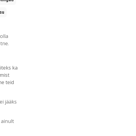
su
olla
tne.
iteks ka
mist
me teid
ei jääks
 ainult