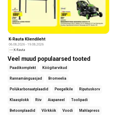
K-Rauta Kliendileht
06.08.2026
-
19.08.2026
K-Rauta
Veel muud populaarsed tooted
Paadikomplekt
Köögitarvikud
Rannamänguasjad
Bromeelia
Polükarbonaatplaadid
Peegelkile
Riputuskorv
Klaasplokk
Riiv
Aiapaneel
Toolipadi
Betoonplaadid
Võrkkiik
Voodi
Mahlapress