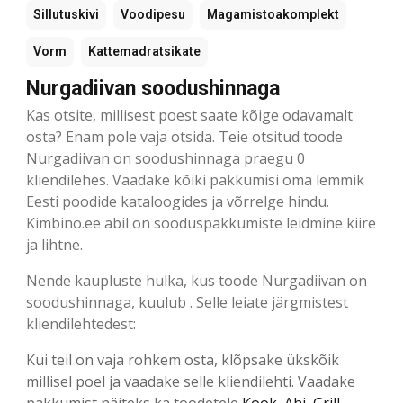
Sillutuskivi
Voodipesu
Magamistoakomplekt
Vorm
Kattemadratsikate
Nurgadiivan soodushinnaga
Kas otsite, millisest poest saate kõige odavamalt
osta? Enam pole vaja otsida. Teie otsitud toode
Nurgadiivan on soodushinnaga praegu 0
kliendilehes. Vaadake kõiki pakkumisi oma lemmik
Eesti poodide kataloogides ja võrrelge hindu.
Kimbino.ee abil on sooduspakkumiste leidmine kiire
ja lihtne.
Nende kaupluste hulka, kus toode Nurgadiivan on
soodushinnaga, kuulub . Selle leiate järgmistest
kliendilehtedest:
Kui teil on vaja rohkem osta, klõpsake ükskõik
millisel poel ja vaadake selle kliendilehti. Vaadake
pakkumist näiteks ka toodetele
Kook
,
Ahi
,
Grill
,