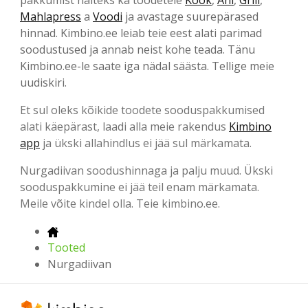
Mahlapress
a
Voodi
ja avastage suurepärased
hinnad. Kimbino.ee leiab teie eest alati parimad
soodustused ja annab neist kohe teada. Tänu
Kimbino.ee-le saate iga nädal säästa. Tellige meie
uudiskiri.
Et sul oleks kõikide toodete sooduspakkumised
alati käepärast, laadi alla meie rakendus
Kimbino
app
ja ükski allahindlus ei jää sul märkamata.
Nurgadiivan soodushinnaga ja palju muud. Ükski
sooduspakkumine ei jää teil enam märkamata.
Meile võite kindel olla. Teie kimbino.ee.
Tooted
Nurgadiivan