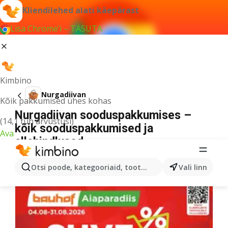
Kliendilehed alati käepärast
Lisa Chrome’i – TASUTA
Kimbino
Nurgadiivan
Kõik pakkumised ühes kohas
Nurgadiivan sooduspakkumises –
(14,1 tuh arvustusi)
kõik sooduspakkumised ja
Ava
allahindlused
Selle päringu jaoks ei leitud ühtegi tulemust.
Otsi poode, kategooriaid, tooteid...
Vali linn
Veel kliendilehti kategooriast