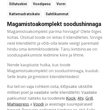
Sillutuskivi
Voodipesu
Vorm
Kattemadratsikate
Sahtlikummut
Magamistoakomplekt soodushinnaga
Magamistoakomplekt parima hinnaga? Olete õiges
kohas. Otsitud toode on leitav 0 kliendilehes. Sirvige
neid kliendilehti ja võib-olla leiate veelgi paremaid
hindu oma lemmiktoodetele. Tänu kimbino.ee on
sooduspakkumiste leidmine kiire ja lihtne.
Nende kaupluste hulka, kus toode
Magamistoakomplekt on soodushinnaga, kuulub .
Selle leiate järgmistest kliendilehtedest:
Kui teil on vaja rohkem osta, klõpsake ükskõik
millisel poel ja vaadake selle kliendilehti. Vaadake
pakkumist näiteks ka toodetele
Kook
,
Ahi
,
Grill
,
Mahlapress
a
Voodi
ja avastage suurepärased
hinnad. Proovige ostlemist kimbino.ee abil. Selle