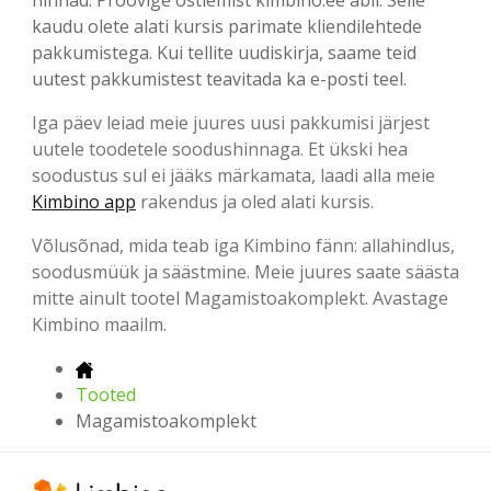
kaudu olete alati kursis parimate kliendilehtede
pakkumistega. Kui tellite uudiskirja, saame teid
uutest pakkumistest teavitada ka e-posti teel.
Iga päev leiad meie juures uusi pakkumisi järjest
uutele toodetele soodushinnaga. Et ükski hea
soodustus sul ei jääks märkamata, laadi alla meie
Kimbino app
rakendus ja oled alati kursis.
Võlusõnad, mida teab iga Kimbino fänn: allahindlus,
soodusmüük ja säästmine. Meie juures saate säästa
mitte ainult tootel Magamistoakomplekt. Avastage
Kimbino maailm.
Tooted
Magamistoakomplekt