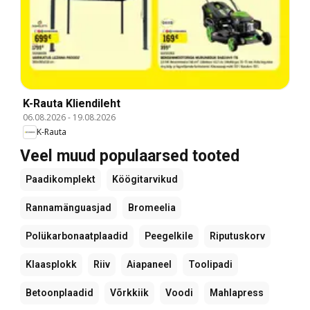
K-Rauta Kliendileht
06.08.2026
-
19.08.2026
K-Rauta
Veel muud populaarsed tooted
Paadikomplekt
Köögitarvikud
Rannamänguasjad
Bromeelia
Polükarbonaatplaadid
Peegelkile
Riputuskorv
Klaasplokk
Riiv
Aiapaneel
Toolipadi
Betoonplaadid
Võrkkiik
Voodi
Mahlapress