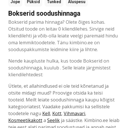
Jope
Püksid
Tunked
Aluspesu
Bokserid soodushinnaga
Bokserid parima hinnaga? Olete õiges kohas.
Otsitud toode on leitav 0 kliendilehes. Sirvige neid
kliendilehti ja võib-olla leiate veelgi paremaid hindu
oma lemmiktoodetele. Tänu kimbino.ee on
sooduspakkumiste leidmine kiire ja lihtne.
Nende kaupluste hulka, kus toode Bokserid on
soodushinnaga, kuulub . Selle leiate järgmistest
kliendilehtedest:
Ütlete, et allahindlused ei ole teid kõnetanud ja
otsite midagi muud? Proovige otsida ka teisi
tooteid. Meilt leiate soodushinnaga kaupu kõigist
kategooriatest. Vaadake pakkumisi ka sellistele
toodetele nagu
Kell
,
Kott
,
Vihmavari
,
Kosmeetikakott
a
Seelik
ja säästke. Kimbino.ee leiab
teie eest alati parimad soodustused ja annab neist