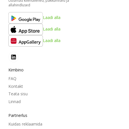
Uusimad kliendilehed, pakkumised ja
allahindlused
Laadi alla
Laadi alla
Laadi alla
Kimbino
FAQ
Kontakt
Teata sisu
Linnad
Partnerlus
Kuidas reklaamida