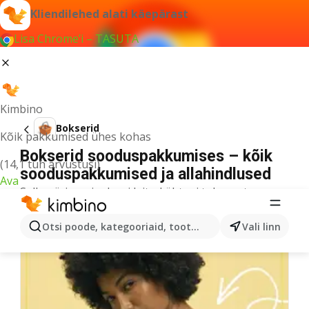
Kliendilehed alati käepärast
Lisa Chrome’i – TASUTA
Kimbino
Bokserid
Kõik pakkumised ühes kohas
Bokserid sooduspakkumises – kõik
(14,1 tuh arvustusi)
sooduspakkumised ja allahindlused
Ava
Selle päringu jaoks ei leitud ühtegi tulemust.
Veel kliendilehti kategooriast
Otsi poode, kategooriaid, tooteid...
Vali linn