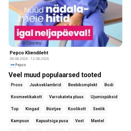
Pepco Kliendileht
06.08.2026
-
12.08.2026
Pepco
Veel muud populaarsed tooted
Pross
Juukseklambrid
Beebikomplekt
Bodi
Kosmeetikakott
Varrukateta pluus
Ujumispüksid
Top
Kingad
Büstjee
Koolikott
Seelik
Kampsun
Kapuutsiga pusa
Vest
Mantel