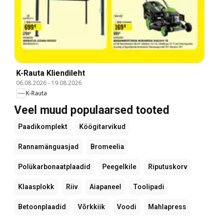
K-Rauta Kliendileht
06.08.2026
-
19.08.2026
K-Rauta
Veel muud populaarsed tooted
Paadikomplekt
Köögitarvikud
Rannamänguasjad
Bromeelia
Polükarbonaatplaadid
Peegelkile
Riputuskorv
Klaasplokk
Riiv
Aiapaneel
Toolipadi
Betoonplaadid
Võrkkiik
Voodi
Mahlapress