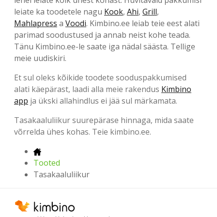
leiate ka toodetele nagu
Kook
,
Ahi
,
Grill
,
Mahlapress
a
Voodi
. Kimbino.ee leiab teie eest alati
parimad soodustused ja annab neist kohe teada.
Tänu Kimbino.ee-le saate iga nädal säästa. Tellige
meie uudiskiri.
Et sul oleks kõikide toodete sooduspakkumised
alati käepärast, laadi alla meie rakendus
Kimbino
app
ja ükski allahindlus ei jää sul märkamata.
Tasakaaluliikur suurepärase hinnaga, mida saate
võrrelda ühes kohas. Teie kimbino.ee.
Tooted
Tasakaaluliikur