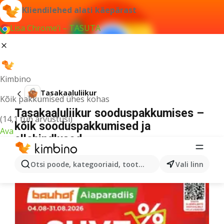
Kliendilehed alati käepärast
Lisa Chrome’i – TASUTA
Kimbino
Tasakaaluliikur
Kõik pakkumised ühes kohas
Tasakaaluliikur sooduspakkumises –
(14,1 tuh arvustusi)
kõik sooduspakkumised ja
Ava
allahindlused
Selle päringu jaoks ei leitud ühtegi tulemust.
Otsi poode, kategooriaid, tooteid...
Vali linn
Veel kliendilehti kategooriast