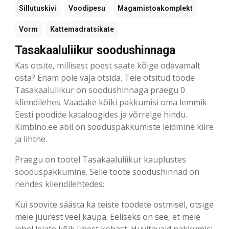
Sillutuskivi
Voodipesu
Magamistoakomplekt
Vorm
Kattemadratsikate
Tasakaaluliikur soodushinnaga
Kas otsite, millisest poest saate kõige odavamalt
osta? Enam pole vaja otsida. Teie otsitud toode
Tasakaaluliikur on soodushinnaga praegu 0
kliendilehes. Vaadake kõiki pakkumisi oma lemmik
Eesti poodide kataloogides ja võrrelge hindu.
Kimbino.ee abil on sooduspakkumiste leidmine kiire
ja lihtne.
Praegu on tootel Tasakaaluliikur kauplustes
sooduspakkumine. Selle toote soodushinnad on
nendes kliendilehtedes:
Kui soovite säästa ka teiste toodete ostmisel, otsige
meie juurest veel kaupa. Eeliseks on see, et meie
lehel leiate kõik ühest kohast. Huvitavaid pakkumisi