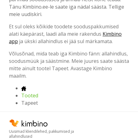
Tänu Kimbino.ee-le saate iga nädal säästa. Tellige
meie uudiskiri.
Et sul oleks kõikide toodete sooduspakkumised
alati käepärast, laadi alla meie rakendus
Kimbino
app
ja ükski allahindlus ei jää sul märkamata.
Võlusõnad, mida teab iga Kimbino fänn: allahindlus,
soodusmüük ja säästmine. Meie juures saate säästa
mitte ainult tootel Tapeet. Avastage Kimbino
maailm.
Tooted
Tapeet
Uusimad kliendilehed, pakkumised ja
allahindlused