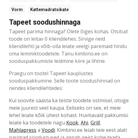
Vorm
Kattemadratsikate
Tapeet soodushinnaga
Tapeet parima hinnaga? Olete õiges kohas. Otsitud
toode on leitav 0 kliendilehes. Sirvige neid
kliendilehti ja võib-olla leiate veelgi paremaid hindu
oma lemmiktoodetele. Tänu kimbino.ee on
sooduspakkumiste leidmine kiire ja lihtne.
Praegu on tootel Tapeet kauplustes
sooduspakkumine. Selle toote soodushinnad on
nendes kliendilehtedes:
Kui soovite säästa ka teiste toodete ostmisel, otsige
meie juurest veel kaupa. Eeliseks on see, et meie
lehel leiate kõik ühest kohast. Huvitavaid pakkumisi
leiate ka toodetele nagu
Kook
,
Ahi
,
Grill
,
Mahlapress
a
Voodi
. Kimbino.ee leiab teie eest alati
parimad soodustused ja annab neist kohe teada.