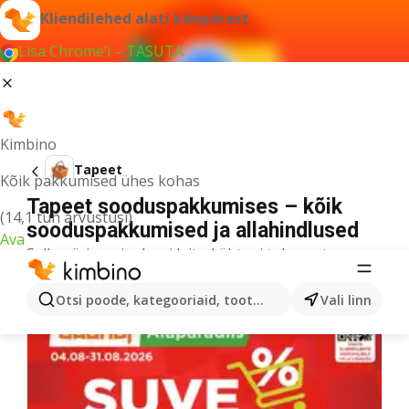
Kliendilehed alati käepärast
Lisa Chrome’i – TASUTA
Kimbino
Tapeet
Kõik pakkumised ühes kohas
Tapeet sooduspakkumises – kõik
(14,1 tuh arvustusi)
sooduspakkumised ja allahindlused
Ava
Selle päringu jaoks ei leitud ühtegi tulemust.
Veel kliendilehti kategooriast
Otsi poode, kategooriaid, tooteid...
Vali linn