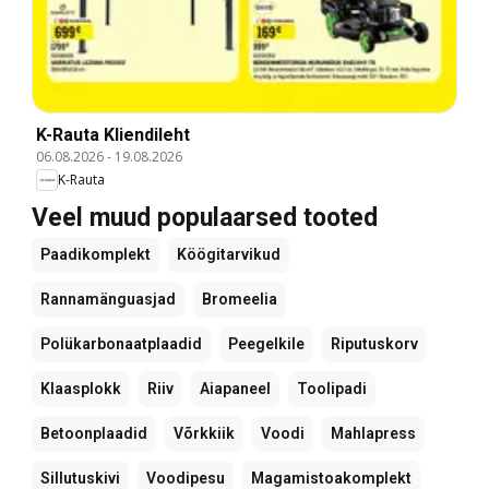
K-Rauta Kliendileht
06.08.2026
-
19.08.2026
K-Rauta
Veel muud populaarsed tooted
Paadikomplekt
Köögitarvikud
Rannamänguasjad
Bromeelia
Polükarbonaatplaadid
Peegelkile
Riputuskorv
Klaasplokk
Riiv
Aiapaneel
Toolipadi
Betoonplaadid
Võrkkiik
Voodi
Mahlapress
Sillutuskivi
Voodipesu
Magamistoakomplekt