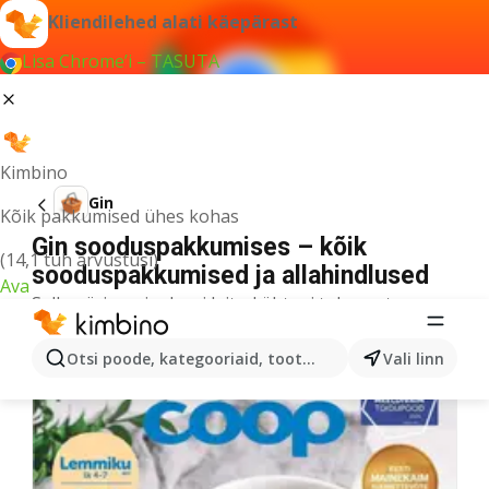
Kliendilehed alati käepärast
Lisa Chrome’i – TASUTA
Kimbino
Gin
Kõik pakkumised ühes kohas
Gin sooduspakkumises – kõik
(14,1 tuh arvustusi)
sooduspakkumised ja allahindlused
Ava
Selle päringu jaoks ei leitud ühtegi tulemust.
Veel kliendilehti kategooriast
Otsi poode, kategooriaid, tooteid...
Vali linn