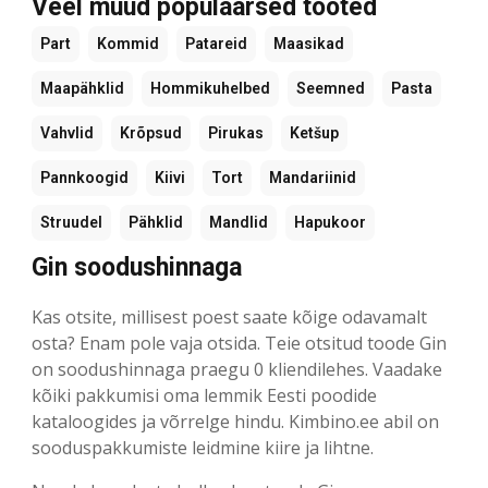
Veel muud populaarsed tooted
Part
Kommid
Patareid
Maasikad
Maapähklid
Hommikuhelbed
Seemned
Pasta
Vahvlid
Krõpsud
Pirukas
Ketšup
Pannkoogid
Kiivi
Tort
Mandariinid
Struudel
Pähklid
Mandlid
Hapukoor
Gin soodushinnaga
Kas otsite, millisest poest saate kõige odavamalt
osta? Enam pole vaja otsida. Teie otsitud toode Gin
on soodushinnaga praegu 0 kliendilehes. Vaadake
kõiki pakkumisi oma lemmik Eesti poodide
kataloogides ja võrrelge hindu. Kimbino.ee abil on
sooduspakkumiste leidmine kiire ja lihtne.