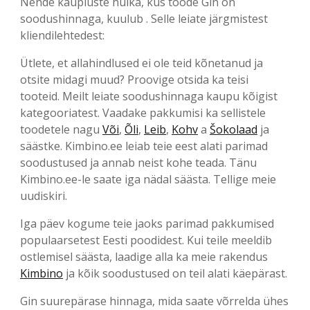
Nende kaupluste hulka, kus toode Gin on
soodushinnaga, kuulub . Selle leiate järgmistest
kliendilehtedest:
Ütlete, et allahindlused ei ole teid kõnetanud ja
otsite midagi muud? Proovige otsida ka teisi
tooteid. Meilt leiate soodushinnaga kaupu kõigist
kategooriatest. Vaadake pakkumisi ka sellistele
toodetele nagu
Või
,
Õli
,
Leib
,
Kohv
a
Šokolaad
ja
säästke. Kimbino.ee leiab teie eest alati parimad
soodustused ja annab neist kohe teada. Tänu
Kimbino.ee-le saate iga nädal säästa. Tellige meie
uudiskiri.
Iga päev kogume teie jaoks parimad pakkumised
populaarsetest Eesti poodidest. Kui teile meeldib
ostlemisel säästa, laadige alla ka meie rakendus
Kimbino
ja kõik soodustused on teil alati käepärast.
Gin suurepärase hinnaga, mida saate võrrelda ühes