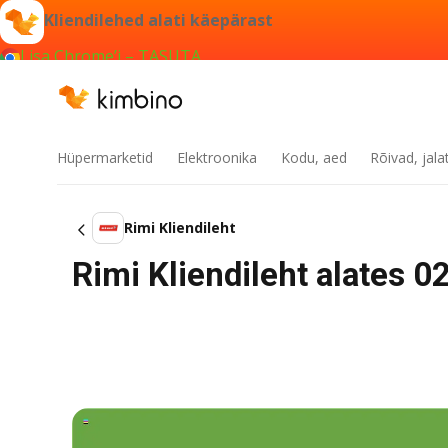
Kliendilehed alati käepärast
Lisa Chrome’i – TASUTA
Hüpermarketid
Elektroonika
Kodu, aed
Rõivad, jala
Rimi Kliendileht
Rimi Kliendileht alates 0