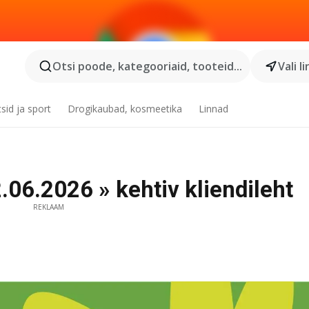
Otsi poode, kategooriaid, tooteid...
Vali l
tsid ja sport
Drogikaubad, kosmeetika
Linnad
2.06.2026 » kehtiv kliendileht
REKLAAM