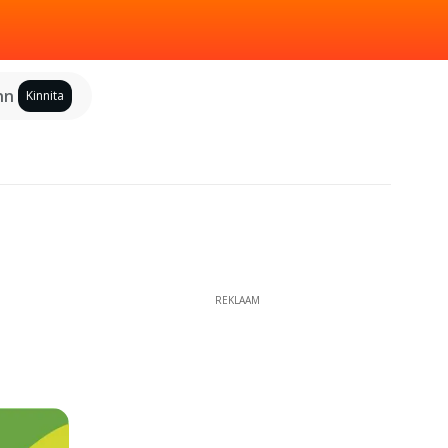
inn
Kinnita
REKLAAM