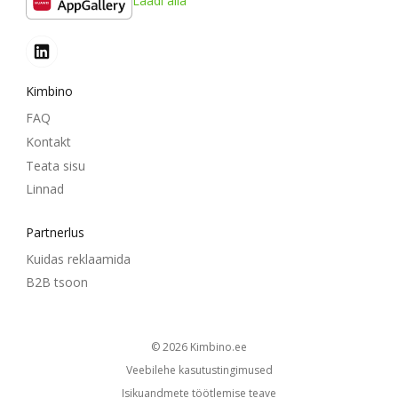
Laadi alla
Kimbino
FAQ
Kontakt
Teata sisu
Linnad
Partnerlus
Kuidas reklaamida
B2B tsoon
© 2026
kimbino.ee
Veebilehe kasutustingimused
Isikuandmete töötlemise teave