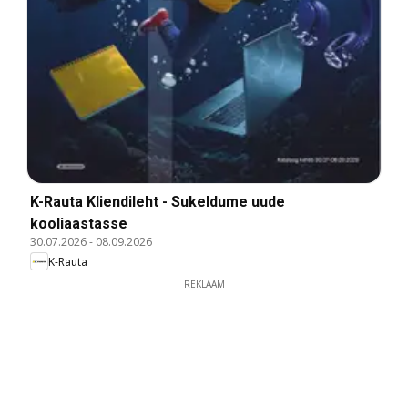
K-Rauta Kliendileht - Sukeldume uude
kooliaastasse
30.07.2026
-
08.09.2026
K-Rauta
REKLAAM