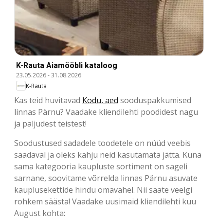
K-Rauta Aiamööbli kataloog
23.05.2026
-
31.08.2026
K-Rauta
Kas teid huvitavad
Kodu, aed
sooduspakkumised
linnas Pärnu? Vaadake kliendilehti poodidest nagu
ja paljudest teistest!
Soodustused sadadele toodetele on nüüd veebis
saadaval ja oleks kahju neid kasutamata jätta. Kuna
sama kategooria kaupluste sortiment on sageli
sarnane, soovitame võrrelda linnas Pärnu asuvate
kauplusekettide hindu omavahel. Nii saate veelgi
rohkem säästa! Vaadake uusimaid kliendilehti kuu
August kohta: