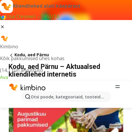
Kliendilehed alati käepärast
Lisa Chrome’i – TASUTA
Kimbino
Kodu, aed Pärnu
Kõik pakkumised ühes kohas
Kodu, aed Pärnu – Aktuaalsed
(14,1 tuh arvustusi)
kliendilehed internetis
Ava
Otsi poode, kategooriaid, tooteid...