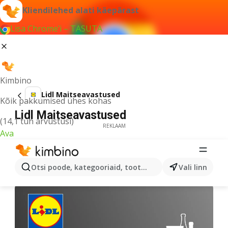
Kliendilehed alati käepärast
Lisa Chrome’i – TASUTA
Kimbino
Lidl Maitseavastused
Kõik pakkumised ühes kohas
Lidl Maitseavastused
(14,1 tuh arvustusi)
REKLAAM
Ava
Otsi poode, kategooriaid, tooteid...
Vali linn