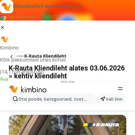
Kliendilehed alati käepärast
Lisa Chrome’i – TASUTA
Kimbino
K-Rauta Kliendileht
Kõik pakkumised ühes kohas
K-Rauta Kliendileht alates 03.06.2026
(14,1 tuh arvustusi)
» kehtiv kliendileht
Ava
REKLAAM
Otsi poode, kategooriaid, tooteid...
Vali linn