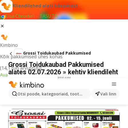
Kliendilehed alati käepärast
Lisa Chrome’i – TASUTA
Kimbino
Grossi Toidukaubad Pakkumised
Kõik pakkumised ühes kohas
Grossi Toidukaubad Pakkumised
(14,1 tuh arvustusi)
alates 02.07.2026 » kehtiv kliendileht
Ava
REKLAAM
Otsi poode, kategooriaid, tooteid...
Vali linn