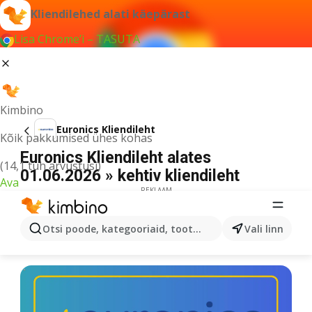
Kliendilehed alati käepärast
Lisa Chrome’i – TASUTA
Kimbino
Euronics Kliendileht
Kõik pakkumised ühes kohas
Euronics Kliendileht alates
(14,1 tuh arvustusi)
01.06.2026 » kehtiv kliendileht
Ava
REKLAAM
Otsi poode, kategooriaid, tooteid...
Vali linn