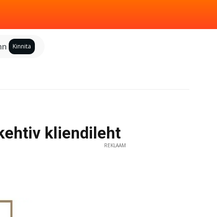
inn
Kinnita
ehtiv kliendileht
REKLAAM