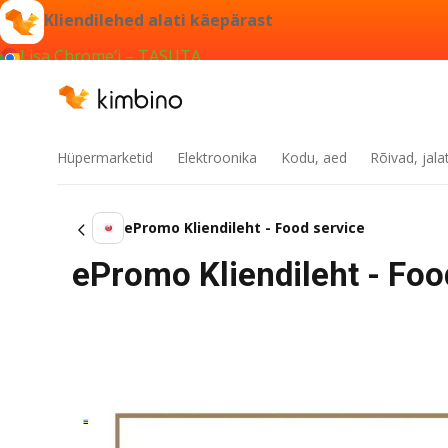
Kliendilehed alati käepärast
Lisa Chrome’i – TASUTA
Hüpermarketid
Elektroonika
Kodu, aed
Rõivad, jala
ePromo Kliendileht - Food service
ePromo Kliendileht - Food