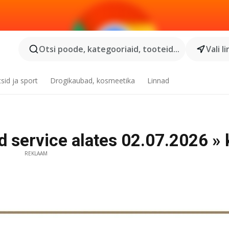
Otsi poode, kategooriaid, tooteid...
Vali l
tsid ja sport
Drogikaubad, kosmeetika
Linnad
 service alates 02.07.2026 » k
REKLAAM