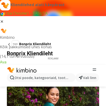
Kliendilehed alati käepärast
Lisa Chrome’i – TASUTA
Kimbino
Bonprix Kliendileht
Kõik pakkumised ühes kohas
Bonprix Kliendileht
(14,1 tuh arvustusi)
REKLAAM
Ava
Otsi poode, kategooriaid, tooteid...
Vali linn