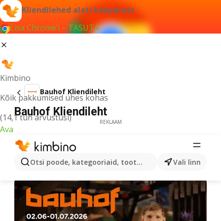
Kliendilehed alati käepärast
Lisa Chrome’i – TASUTA
Kimbino
Bauhof Kliendileht
Kõik pakkumised ühes kohas
Bauhof Kliendileht
(14,1 tuh arvustusi)
REKLAAM
Ava
Otsi poode, kategooriaid, tooteid...
Vali linn